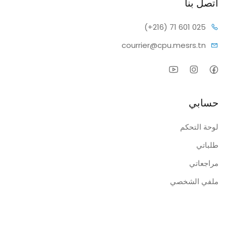
اتصل بنا
(+216) 7
1 601 025
courrier@c
pu.mesrs.tn
حسابي
لوحة التحكم
طلباتي
مراجعاتي
ملفي الشخصي