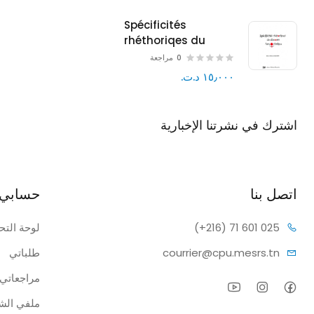
contemporain
Spécificités
rhéthoriqes du
discours
0
مراجعة
humoristique
١٥٫٠٠٠ د.ت.‏
اشترك في نشرتنا الإخبارية
اشترك في نشرتنا الإخبارية وتلقى إشعارات بالخصومات.
اتصل بنا
حسابي
1 601 025
(+216) 7
لوحة التح
pu.mesrs.tn
courrier@c
طلباتي
مراجعاتي
ملفي ال