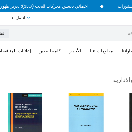
◆
بيع المنشورات
أخصائي تحسين محركات البحث (SEO): تعزيز ظهور منشورات CPU على الإنترنت
اتصل بنا
العل
راتنا
معلومات عنا
الأخبار
كلمة المدير
إعلانات المناقصا
الإدارية