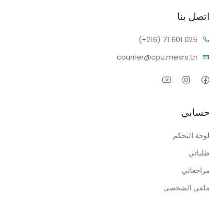
اتصل بنا
(+216) 7
1 601 025
courrier@c
pu.mesrs.tn
حسابي
لوحة التحكم
طلباتي
مراجعاتي
ملفي الشخصي