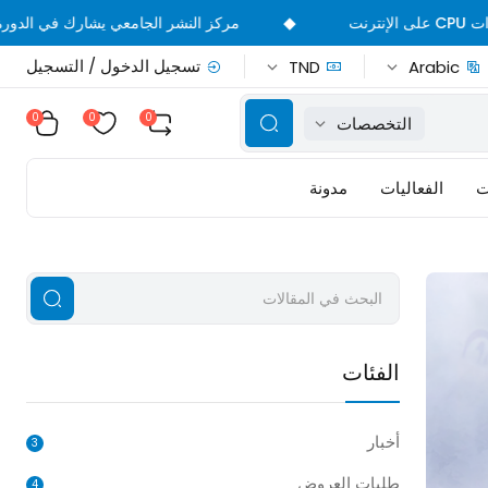
◆
مركز النشر الجامعي يشارك في الدورة 39 من المعرض الدولي للك
تسجيل الدخول / التسجيل
TND
Arabic
0
0
0
التخصصات
ت
الفعاليات
مدونة
الفئات
أخبار
3
طلبات العروض
4