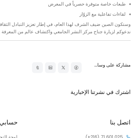
طبعات خاصة متوفرة حصرياً في المعرض
لقاءات تفاعلية مع الزوّار
وستكون
الصين ضيف الشرف
لهذا العام، في إطار تعزيز التبادل الثقا
ندعوكم لزيارة جناح مركز النشر الجامعي واكتشاف عالم من المعرفة وال
مشاركة على وسائل التواصل الاجتماعي
اشترك في نشرتنا الإخبارية
اشترك في نشرتنا الإخبارية وتلقى إشعارات بالخصومات.
اتصل بنا
حسابي
1 601 025
(+216) 7
لوحة التح